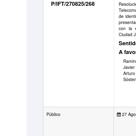
P/IFT/270825/268
Resoluci
Telecomu
de ident
presenta
con la 
Ciudad J
Sentid
A favo
Ramiro
Javier
Arturo
Sóste
Público
27 Ago