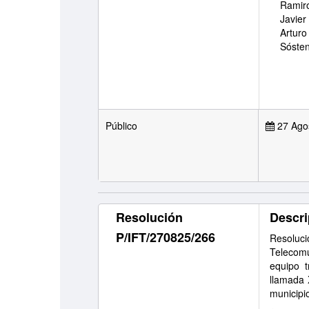
Ramiro
Javier
Arturo
Sóste
Público
27 Ago
Resolución
Descri
P/IFT/270825/266
Resoluc
Telecomu
equipo t
llamada
municipi