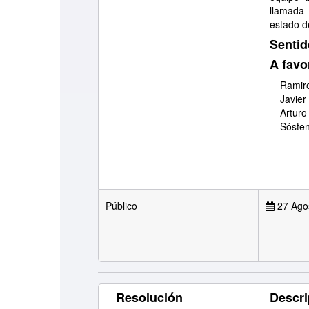
llamada
estado 
Sentid
A favo
Ramiro
Javier
Arturo
Sóste
Público
27 Ago
Resolución
Descri