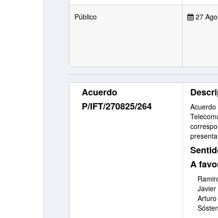
Público
27 Ago
Acuerdo
Descri
P/IFT/270825/264
Acuerdo
Telecomu
correspon
presenta
Sentid
A favo
Ramiro
Javier
Arturo
Sóste