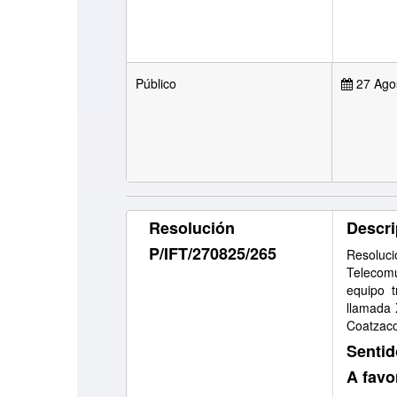
Público
27 Ago
Resolución
Descri
P/IFT/270825/265
Resoluc
Telecomu
equipo t
llamada
Coatzaco
Sentid
A favo