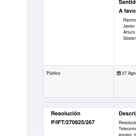
Sentid
A favo
Ramiro
Javier
Arturo
Sóste
Público
27 Ago
Resolución
Descri
P/IFT/270825/267
Resoluc
Telecomu
equipo t