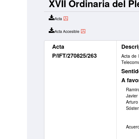
XVII Ordinaria del P
Acta
Acta Accesible
Acta
Descri
P/IFT/270825/263
Acta de 
Telecomu
Sentid
A favo
Ramiro
Javier
Arturo
Sóste
Acuerd