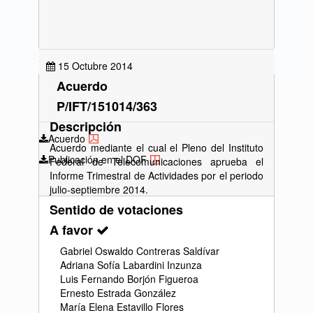
15 Octubre 2014
Acuerdo
P/IFT/151014/363
Descripción
Acuerdo
Acuerdo mediante el cual el Pleno del Instituto
Publicación en el DOF
Federal de Telecomunicaciones aprueba el
Informe Trimestral de Actividades por el periodo
julio-septiembre 2014.
Sentido de votaciones
A favor
Gabriel Oswaldo Contreras Saldívar
Adriana Sofía Labardini Inzunza
Luis Fernando Borjón Figueroa
Ernesto Estrada González
María Elena Estavillo Flores