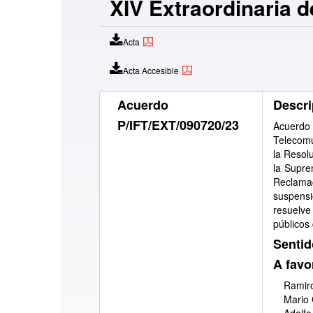
XIV Extraordinaria d
Acta
Acta Accesible
Acuerdo
Descri
P/IFT/EXT/090720/23
Acuerdo
Telecomu
la Resol
la Supre
Reclama
suspens
resuelve
públicos
Sentid
A favo
Ramiro
Mario