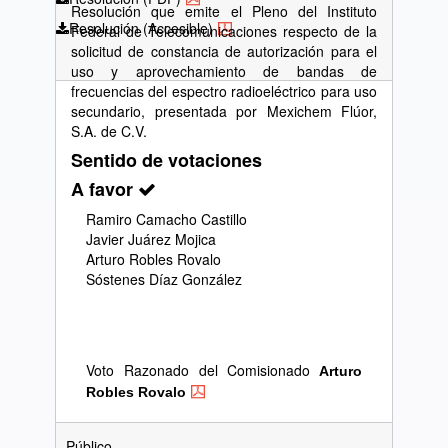
Resolución que emite el Pleno del Instituto
Resolución (Accesible)
Federal de Telecomunicaciones respecto de la
solicitud de constancia de autorización para el
uso y aprovechamiento de bandas de
frecuencias del espectro radioeléctrico para uso
secundario, presentada por Mexichem Flúor,
S.A. de C.V.
Sentido de votaciones
A favor
Ramiro Camacho Castillo
Javier Juárez Mojica
Arturo Robles Rovalo
Sóstenes Díaz González
Voto Razonado del Comisionado
Arturo
Robles Rovalo
Público