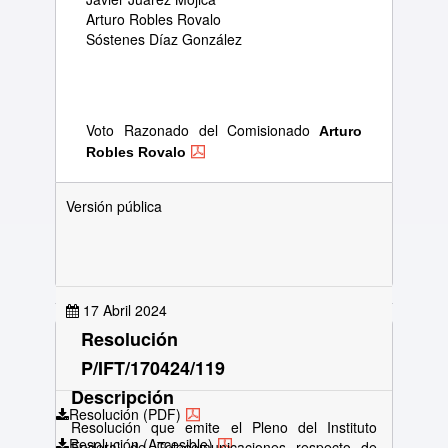
Arturo Robles Rovalo
Sóstenes Díaz González
Voto Razonado del Comisionado
Arturo
Robles Rovalo
Versión pública
17 Abril 2024
Resolución
P/IFT/170424/119
Descripción
Resolución (PDF)
Resolución que emite el Pleno del Instituto
Resolución (Accesible)
Federal de Telecomunicaciones respecto de