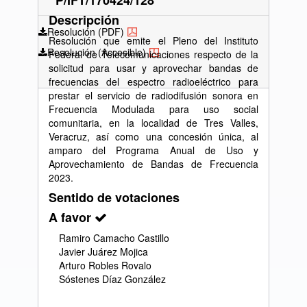
P/IFT/170424/128
Descripción
Resolución (PDF)
Resolución que emite el Pleno del Instituto
Resolución (Accesible)
Federal de Telecomunicaciones respecto de la
solicitud para usar y aprovechar bandas de
frecuencias del espectro radioeléctrico para
prestar el servicio de radiodifusión sonora en
Frecuencia Modulada para uso social
comunitaria, en la localidad de Tres Valles,
Veracruz, así como una concesión única, al
amparo del Programa Anual de Uso y
Aprovechamiento de Bandas de Frecuencia
2023.
Sentido de votaciones
A favor
Ramiro Camacho Castillo
Javier Juárez Mojica
Arturo Robles Rovalo
Sóstenes Díaz González