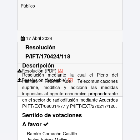
Público
17 Abril 2024
Resolución
P/IFT/170424/118
Descripción
Resolución (PDF)
Resolución mediante la cual el Pleno del
Resolución (Accesible)
Instituto Federal de Telecomunicaciones
suprime, modifica y adiciona las medidas
impuestas al agente económico preponderante
en el sector de radiodifusión mediante Acuerdos
P/IFT/EXT/060314/77 y P/IFT/EXT/270217/120.
Sentido de votaciones
A favor
Ramiro Camacho Castillo
Javier Juárez Mojica