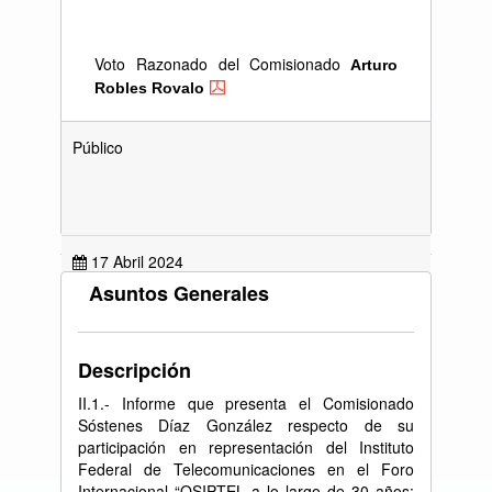
Voto Razonado del Comisionado
Arturo
Robles Rovalo
Público
17 Abril 2024
Asuntos Generales
Descripción
Resolución (PDF)
II.1.- Informe que presenta el Comisionado
Resolución (Accesible)
Sóstenes Díaz González respecto de su
participación en representación del Instituto
Federal de Telecomunicaciones en el Foro
Internacional “OSIPTEL a lo largo de 30 años: