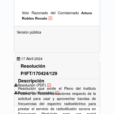
Voto Razonado del Comisionado
Arturo
Robles Rovalo
Versión pública
17 Abril 2024
Resolución
P/IFT/170424/129
Descripción
Resolución (PDF)
Resolución que emite el Pleno del Instituto
Resolución (Accesible)
Federal de Telecomunicaciones respecto de la
solicitud para usar y aprovechar bandas de
frecuencias del espectro radioeléctrico para
prestar el servicio de radiodifusión sonora en
Frecuencia Modulada para uso social