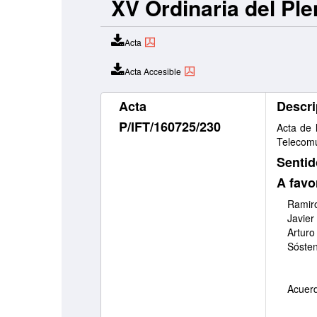
XV Ordinaria del Ple
Acta
Acta Accesible
Acta
Descri
P/IFT/160725/230
Acta de 
Telecomu
Sentid
A favo
Ramiro
Javier
Arturo
Sóste
Acuerd