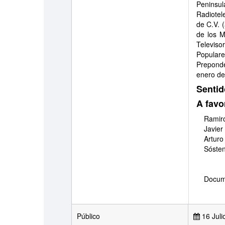
Peninsul
Radiotel
de C.V. 
de los M
Televis
Populare
Preponde
enero de
Sentid
A favo
Ramiro
Javier
Arturo
Sóste
Docume
Público
16 Juli