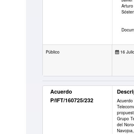
Arturo
Sóste
Docume
Público
16 Juli
Acuerdo
Descri
P/IFT/160725/232
Acuerdo
Telecom
propuest
Grupo Te
del Noro
Navojoa,