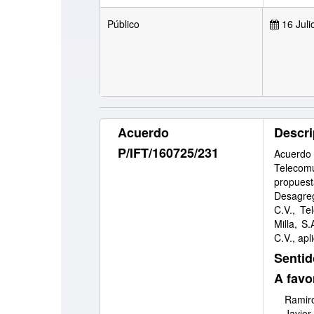
Público
16 Juli
Acuerdo
Descri
P/IFT/160725/231
Acuerdo
Telecom
propues
Desagre
C.V., Te
Milla, S.
C.V., apl
Sentid
A favo
Ramiro
Javier