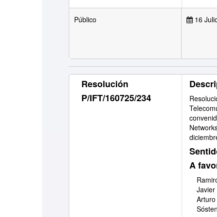
Público
16 Juli
Resolución
Descri
P/IFT/160725/234
Resoluci
Telecomu
convenid
Networks
diciembr
Sentid
A favo
Ramiro
Javier
Arturo
Sóste