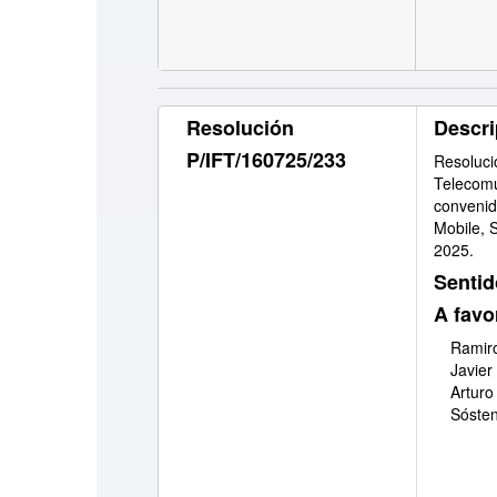
Resolución
Descri
P/IFT/160725/233
Resoluci
Telecomu
convenid
Mobile, S
2025.
Sentid
A favo
Ramiro
Javier
Arturo
Sóste