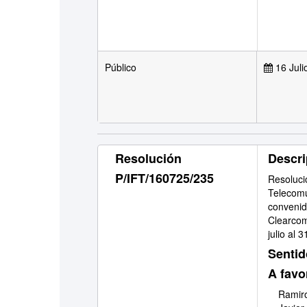
Público
16 Juli
Resolución
Descri
P/IFT/160725/235
Resoluci
Telecomu
convenid
Clearcom
julio al 
Sentid
A favo
Ramiro