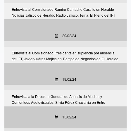
Entrevista al Comisionado Ramiro Camacho Castillo en Heraldo
Noticias Jalisco de Heraldo Radio Jalisco. Tema: El Pleno del IFT
aprueba otorgar un título de concesión de uso comercial mayorista
al gobierno del estado de Jalisco.
20/02/24
Entrevista al Comisionado Presidente en suplencia por ausencia
del IFT, Javier Juárez Mojica en Tiempo de Negocios de El Heraldo
TV. Tema: El IFT autoriza modificar y adicionar condiciones al título
de concesión de CFE TEIT.
19/02/24
Entrevista a la Directora General de Análisis de Medios y
Contenidos Audiovisuales, Silvia Pérez Chavarría en Entre
Audiencias de UAM Radio. Tema: El Poder de las Audiencias.
15/02/24