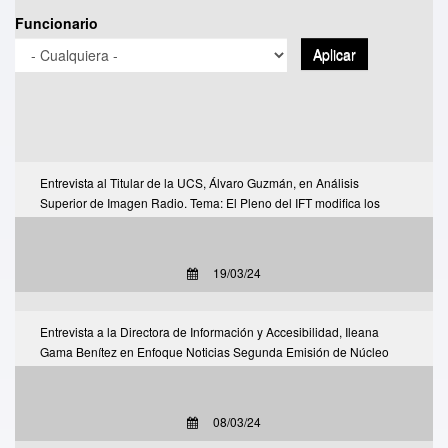
Funcionario
Aplicar
Entrevista al Titular de la UCS, Álvaro Guzmán, en Análisis
Superior de Imagen Radio. Tema: El Pleno del IFT modifica los
Lineamientos en materia de integración de socios o asociados de
concesionarios de servicios de telecom o radiodifusión sociales.
19/03/24
Entrevista a la Directora de Información y Accesibilidad, Ileana
Gama Benítez en Enfoque Noticias Segunda Emisión de Núcleo
Radio Mil. Tema: Violencia digital de género, cómo identificarla,
cómo prevenirla y qué hacer si la sufres.
08/03/24