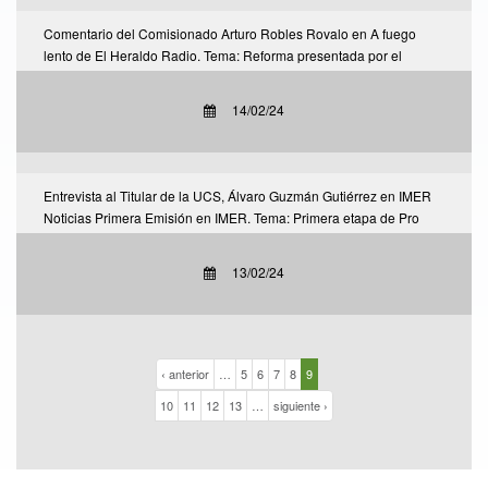
Comentario del Comisionado Arturo Robles Rovalo en A fuego
lento de El Heraldo Radio. Tema: Reforma presentada por el
Ejecutivo Federal que plantea la desaparición de este regulador.
14/02/24
Entrevista al Titular de la UCS, Álvaro Guzmán Gutiérrez en IMER
Noticias Primera Emisión en IMER. Tema: Primera etapa de Pro
Radio 2024.
13/02/24
‹ anterior
…
5
6
7
8
9
10
11
12
13
…
siguiente ›