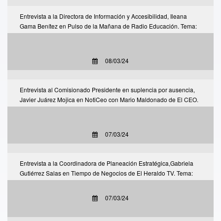
Entrevista a la Directora de Información y Accesibilidad, Ileana
Gama Benítez en Pulso de la Mañana de Radio Educación. Tema:
Violencia digital de género, cómo identificarla, cómo prevenirla y
qué hacer si la sufres.
08/03/24
Entrevista al Comisionado Presidente en suplencia por ausencia,
Javier Juárez Mojica en NotiCeo con Mario Maldonado de El CEO.
Tema: IFT y las comunicaciones en México, así como la posibilidad
de la desaparición del IFT y los órganos autónomos.
07/03/24
Entrevista a la Coordinadora de Planeación Estratégica,Gabriela
Gutiérrez Salas en Tiempo de Negocios de El Heraldo TV. Tema:
Operadores Móviles Virtuales: aumento de cobertura y servicios.
07/03/24