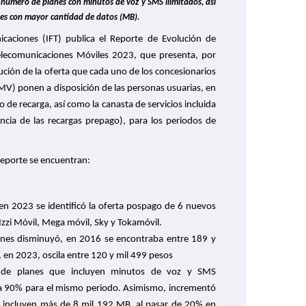
número de planes con minutos de voz y SMS ilimitados, así
nes con mayor cantidad de datos (MB).
icaciones (IFT) publica el Reporte de Evolución de
Telecomunicaciones Móviles 2023, que presenta, por
ución de la oferta que cada uno de los concesionarios
MV) ponen a disposición de las personas usuarias, en
 de recarga, así como la
canasta de servicios incluida
cia de las recargas prepago),
para los periodos de
 Reporte se encuentran:
n 2023 se identificó la oferta pospago de 6 nuevos
zi Móvil, Mega móvil, Sky y Tokamóvil.
anes disminuyó, en 2016 se encontraba entre 189 y
 en 2023, oscila entre 120 y mil 499 pesos
e de planes que incluyen minutos de voz y SMS
% a 90% para el mismo periodo. Asimismo, incrementó
e incluyen más de 8 mil 192 MB, al pasar de 20% en