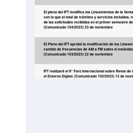
El pleno del IFT modifica los Lineamientos de la Venta
con lo que el total de trámites y servicios incluidos,
de las solicitudes recibidas en el primer semestre de
(Comunicado 104/2023) 23 de noviembre
El Pleno del IFT aprobó la modificación de los Lineam
cambio de frecuencias de AM a FM sobre el estánda
(Comunicado 103/2023) 22 de noviembre
IFT realizará el 9° Foro Internacional sobre Retos de
el Entorno Digital. (Comunicado 102/2023) 13 de nov
El Pleno del IFT aprueba el Programa Anual de Uso 
de Bandas de Frecuencias 2024 (Comunicado 101/20
noviembre
El Comité 5G aprobó la contribución del Documento 
“Experimentación, Simulación y Pruebas 5G”. (Comu
9 de noviembre