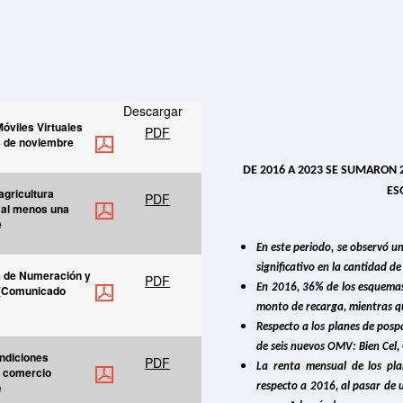
Descargar
viles Virtuales
PDF
8 de noviembre
DE 2016 A 2023 SE SUMARON
ES
agricultura
PDF
n al menos una
e
En este periodo, se observó 
significativo en la cantidad 
os de Numeración y
PDF
En 2016, 36% de los esquemas
. (Comunicado
monto de recarga, mientras q
Respecto a los planes de pospa
de seis nuevos OMV: Bien Cel,
ondiciones
PDF
La renta mensual de los pl
e comercio
e
respecto a 2016, al pasar de 