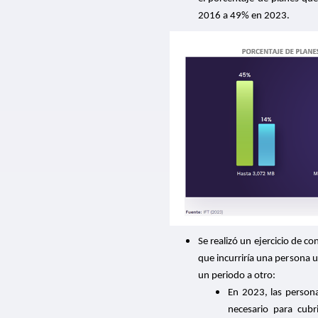
2016 a 49% en 2023.
mas y las tarifas
PDF
cas de
de noviembre
15
16
…
Se realizó un ejercicio de 
que incurriría una persona 
un periodo a otro:
En 2023, las persona
necesario para cub