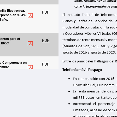
pesos. Además, hay un mayor 
como la incorporación de pla
nilla Electrónica,
PDF
 representan 99.4%
El Instituto Federal de Telecomun
l año.
Planes y Tarifas de Servicios de 
modalidad de contratación, la evol
y Operadores Móviles Virtuales (O
ientos para el
PDF
términos de renta mensual y monto
r IBOC
(Minutos de voz, SMS, MB y vigen
agosto de 2016 y agosto de 2023.
Entre los principales hallazgos del
 la Competencia en
PDF
iembre
Telefonía móvil Pospago
En comparación con 2016, e
y Aprovechamiento
PDF
OMV: Bien Cel, Gurucomm, Iz
23) 13 de
La renta mensual de los pl
mil 999 pesos, en tanto que,
Incrementó el porcentaj
Guía para
PDF
nicado 100/2023)
ilimitados, al pasar de 61
el porcentaje de planes qu