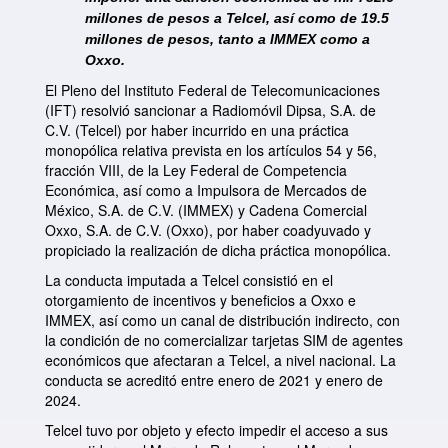
garantizar los Derechos de las Audiencias. (Comunicado
millones de pesos a Telcel, así como de 19.5
123/2024) 18 de diciembre
millones de pesos, tanto a IMMEX como a
PDF
Oxxo.
El Pleno del Instituto Federal de Telecomunicaciones
El Pleno del IFT aprueba la clasificación de la banda de
(IFT) resolvió sancionar a Radiomóvil Dipsa, S.A. de
frecuencias 64-71 GHz como espectro libre (Comunicado
C.V. (Telcel) por haber incurrido en una práctica
122/2024) 16 de diciembre
monopólica relativa prevista en los artículos 54 y 56,
PDF
fracción VIII, de la Ley Federal de Competencia
Económica, así como a Impulsora de Mercados de
México, S.A. de C.V. (IMMEX) y Cadena Comercial
El IFT premia a las personas ganadoras del Concurso
Oxxo, S.A. de C.V. (Oxxo), por haber coadyuvado y
Nacional de Video, “Navega seguro, seguro lo logras”
(Comunicado 121/2024) 13 de diciembre
propiciado la realización de dicha práctica monopólica.
PDF
La conducta imputada a Telcel consistió en el
otorgamiento de incentivos y beneficios a Oxxo e
IMMEX, así como un canal de distribución indirecto, con
1
2
3
4
5
6
7
8
9
…
la condición de no comercializar tarjetas SIM de agentes
económicos que afectaran a Telcel, a nivel nacional. La
siguiente ›
conducta se acreditó entre enero de 2021 y enero de
2024.
Telcel tuvo por objeto y efecto impedir el acceso a sus