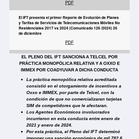
PDF
El IFT presenta el primer Reporte de Evolución de Planes
y Tarifas de Servicios de Telecomunicaciones Móviles No
Residenciales 2017 vs 2024 (Comunicado 126 /2024) 26
de diciembre
PDF
En México, 65.6% de las MiPymes tienen un conocimiento
EL PLENO DEL IFT SANCIONA A TELCEL POR
básico en cuanto a las actividades que realizan en
PRÁCTICA MONOPÓLICA RELATIVA Y A OXXO E
internet(Comunicado 125/2024) 23 de diciembre
IMMEX POR COADYUVAR A DICHA CONDUCTA
PDF
La práctica monopólica relativa acreditada
consistió en el otorgamiento de incentivos a
El Pleno del IFT aprobó la convocatoria y bases de la
Oxxo e IMMEX, por parte de Telcel, con la
Licitación Pública para concesionar el uso,
condición de que no comercializaran tarjetas
aprovechamiento y explotación comercial de segmentos
SIM de competidores que le afectaran.
de espectro radioeléctrico para la prestación de
Los Agentes Económicos involucrados
servicios de acceso inalámbrico (Licitación IFT-12) (Co
incurrieron en esta conducta entre enero de
PDF
2021 y enero de 2024.
Por esta práctica, el Pleno del IFT determinó
El Pleno del IFT aprobó los Lineamientos Generales para
imponer una sanción económica de mil 782.6