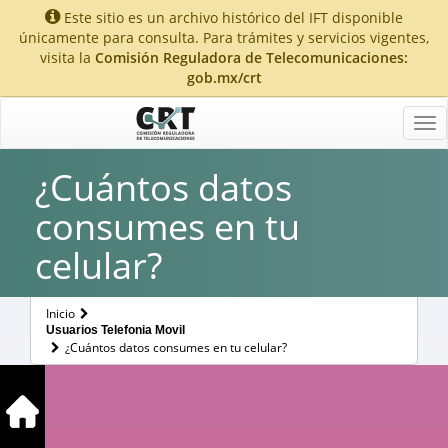
Este sitio es un archivo histórico del IFT disponible
únicamente para consulta. Para trámites y servicios vigentes,
visita la
Comisión Reguladora de Telecomunicaciones:
gob.mx/crt
Tog
nav
¿Cuántos datos
consumes en tu
celular?
Inicio
Usuarios Telefonia Movil
¿Cuántos datos consumes en tu celular?