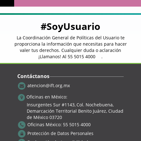
#SoyUsuario
La Coordinación General de Políticas del Usuario te
proporciona la información que necesitas para hacer
valer tus derechos. Cualquier duda o aclaración
¡Llamanos! Al
55 5015 4000
.
Contáctanos
atencion@ift.org.mx
>> Infografía "¿Cuántos datos consumes en
tu celular?"
Oficinas en México:
Insurgentes Sur #1143,
Col. Nochebuena,
Demarcación Territorial Benito Juárez, Ciudad
de México 03720
Oficinas México:
55 5015 4000
Protección de Datos Personales