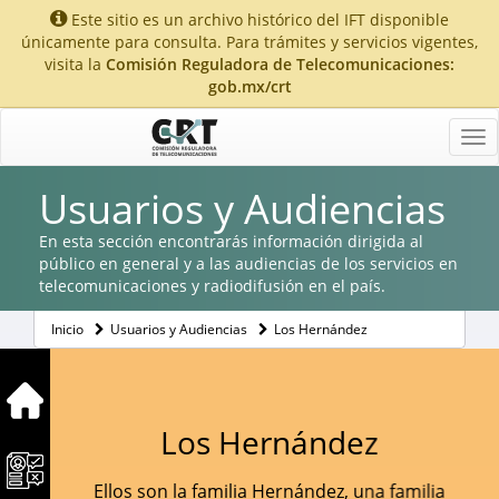
Este sitio es un archivo histórico del IFT disponible
únicamente para consulta. Para trámites y servicios vigentes,
visita la
Comisión Reguladora de Telecomunicaciones:
gob.mx/crt
Tog
nav
Usuarios y Audiencias
En esta sección encontrarás información dirigida al
público en general y a las audiencias de los servicios en
telecomunicaciones y radiodifusión en el país.
Inicio
Usuarios y Audiencias
Los Hernández
Los Hernández
Ellos son la familia Hernández, una familia