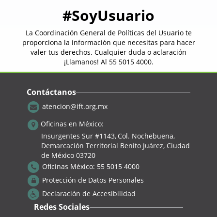
#SoyUsuario
La Coordinación General de Políticas del Usuario te
proporciona la información que necesitas para hacer
valer tus derechos. Cualquier duda o aclaración
¡Llamanos! Al
55 5015 4000
.
Contáctanos
atencion@ift.org.mx
Intro: Conoce a los
Episodio 1: C
Hernández
velocid
Oficinas en México:
Insurgentes Sur #1143,
Col. Nochebuena,
Demarcación Territorial Benito Juárez, Ciudad
de México 03720
Oficinas México:
55 5015 4000
Protección de Datos Personales
Declaración de Accesibilidad
Redes Sociales