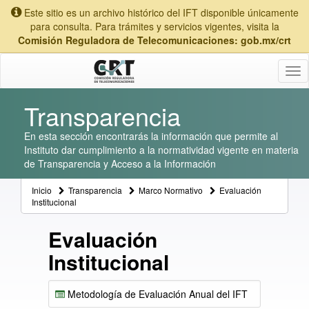
Este sitio es un archivo histórico del IFT disponible únicamente
para consulta. Para trámites y servicios vigentes, visita la
Comisión Reguladora de Telecomunicaciones: gob.mx/crt
Tog
nav
Transparencia
En esta sección encontrarás la información que permite al
Instituto dar cumplimiento a la normatividad vigente en materia
de Transparencia y Acceso a la Información
Inicio
Transparencia
Marco Normativo
Evaluación
Institucional
Evaluación
Institucional
Metodología de Evaluación Anual del IFT