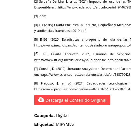
Saldaña-De Lira, J.
et al.
(2021) Impacto del uso de las T
[2]
Disponible en:
https://www.redalyc.org/articulo.oa?id=9446798
Ídem.
[3]
IFT (2019) Cuarta Encuesta 2019 Micro, Pequeñas y Mediana
[4]
y-audiencias/4taencuesta2019.pdf
INEGI (2020) Estadísticas a propósito del día de las
[5]
https://www.inegi.org.mx/contenidos/saladeprensa/aproposit
[6]
IFT. Cuarta Encuesta 2022, Usuarios de Servicio
https://www.ift.org.mx/usuarios-y-audiencias/cuarta-encuesta-
Consoli, D. (2012) Literature Analysis on Determinant Factor
[7]
en:
https://www.sciencedirect.com/science/article/pii/S1877042
Fregoso, J.
et al.
(2021) Capacidades tecnológicas
[8]
https://www.proquest.com/openview/4fc3316c510c3b22187b547
Descarga el Contenido Original
Digital
Categoría:
MIPYMES
Etiquetas: