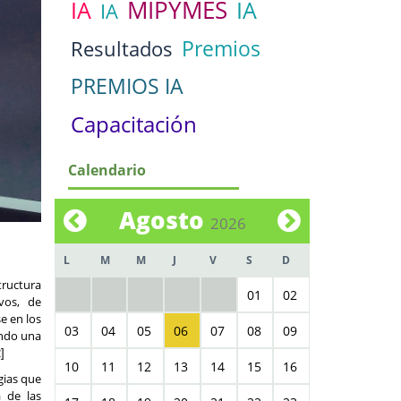
MIPYMES
IA
IA
IA
Premios
Resultados
PREMIOS IA
Capacitación
Calendario
Agosto
2026
L
M
M
J
V
S
D
tructura
01
02
vos, de
e en los
03
04
05
06
07
08
09
endo una
]
10
11
12
13
14
15
16
gias que
a de las