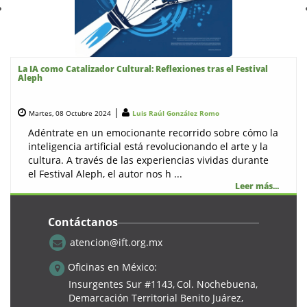
La IA como Catalizador Cultural: Reflexiones tras el Festival
Aleph
|
Martes, 08 Octubre 2024
Luis Raúl González Romo
Adéntrate en un emocionante recorrido sobre cómo la
inteligencia artificial está revolucionando el arte y la
cultura. A través de las experiencias vividas durante
el Festival Aleph, el autor nos h ...
Leer más...
Contáctanos
atencion@ift.org.mx
Tecnologia
Oficinas en México:
Insurgentes Sur #1143,
Col. Nochebuena,
Demarcación Territorial Benito Juárez,