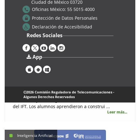
Ciudad de México 03720
Oficinas México:
55 5015 4000
Protección de Datos Personales
Declaración de Accesibilidad
Redes Sociales
Cursos
App
3° edición del Taller Juventud: Introducción a la IA
|
Jueves, 29 Agosto 2024
CTD
Se llevó a cabo la tercera edición del TALLER
2026 Comisión Reguladora de Telecomunicaciones -
JUVENTUD. Transformación Digital, el cual tuvo lugar
Algunos Derechos Reservados
los días 20 y 21 de agosto 2024, en las instalaciones
del IFT. Los alumnos aprendieron a construi ...
Leer más...
Inteligencia Artificial