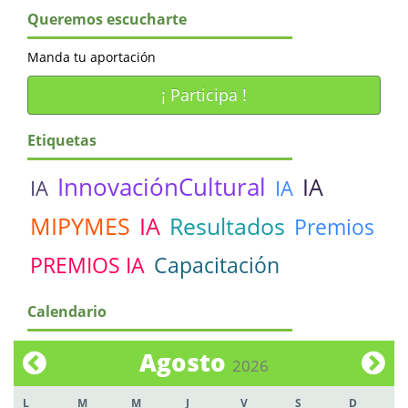
Queremos escucharte
Manda tu aportación
¡ Participa !
Etiquetas
InnovaciónCultural
IA
IA
IA
MIPYMES
IA
Resultados
Premios
PREMIOS IA
Capacitación
Calendario
Agosto
2026
L
M
M
J
V
S
D