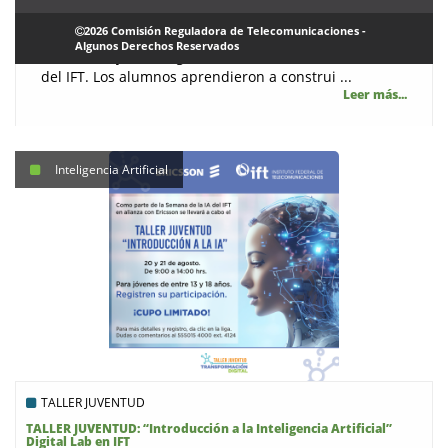
Se llevó a cabo la tercera edición del TALLER
2026 Comisión Reguladora de Telecomunicaciones -
JUVENTUD. Transformación Digital, el cual tuvo lugar
Algunos Derechos Reservados
los días 20 y 21 de agosto 2024, en las instalaciones
del IFT. Los alumnos aprendieron a construi ...
Leer más...
Inteligencia Artificial
TALLER JUVENTUD
TALLER JUVENTUD: “Introducción a la Inteligencia Artificial”
Digital Lab en IFT