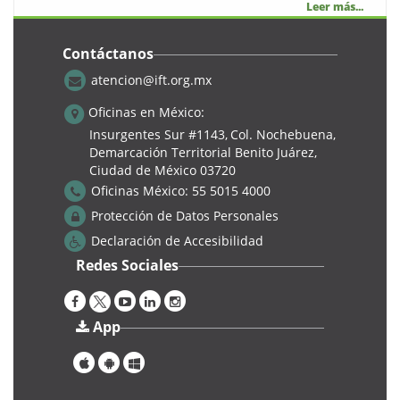
Leer más...
Contáctanos
atencion@ift.org.mx
Tecnologia
Oficinas en México:
Insurgentes Sur #1143,
Col. Nochebuena,
Demarcación Territorial Benito Juárez,
Ciudad de México 03720
Oficinas México:
55 5015 4000
Protección de Datos Personales
Declaración de Accesibilidad
Redes Sociales
Cursos
App
3° edición del Taller Juventud: Introducción a la IA
|
Jueves, 29 Agosto 2024
CTD