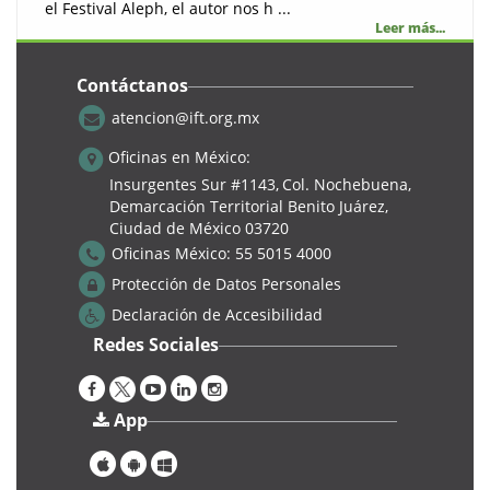
el Festival Aleph, el autor nos h ...
Leer más...
Contáctanos
atencion@ift.org.mx
Tecnologia
Oficinas en México:
Insurgentes Sur #1143,
Col. Nochebuena,
Demarcación Territorial Benito Juárez,
Ciudad de México 03720
Oficinas México:
55 5015 4000
Protección de Datos Personales
Declaración de Accesibilidad
Redes Sociales
Cursos
App
3° edición del Taller Juventud: Introducción a la IA