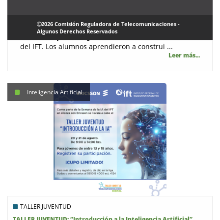
|
Jueves, 29 Agosto 2024
CTD
Se llevó a cabo la tercera edición del TALLER
2026 Comisión Reguladora de Telecomunicaciones -
JUVENTUD. Transformación Digital, el cual tuvo lugar
Algunos Derechos Reservados
los días 20 y 21 de agosto 2024, en las instalaciones
del IFT. Los alumnos aprendieron a construi ...
Leer más...
Inteligencia Artificial
TALLER JUVENTUD
TALLER JUVENTUD: “Introducción a la Inteligencia Artificial”