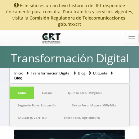
Este sitio es un archivo histórico del IFT disponible
únicamente para consulta. Para trámites y servicios vigentes,
visita la
Comisión Reguladora de Telecomunicaciones:
gob.mx/crt
Tog
nav
Transformación Digital
Inicio
Transformación Digital
Blog
Etiqueta
Blog
Todos
Cursos
Quinto Foro. MIPyMES
Segundo Foro. Educación
Sexto Foro. IA para MIPyMEs
TALLER JUVENTUD
Tercer Foro. Agricultura