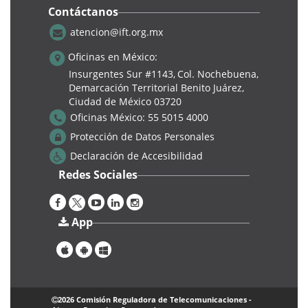
Contáctanos
atencion@ift.org.mx
Tecnologia
Oficinas en México:
Insurgentes Sur #1143,
Col. Nochebuena,
Demarcación Territorial Benito Juárez,
Ciudad de México 03720
Oficinas México:
55 5015 4000
Protección de Datos Personales
Declaración de Accesibilidad
Redes Sociales
Cursos
App
3° edición del Taller Juventud: Introducción a la IA
|
Jueves, 29 Agosto 2024
CTD
Se llevó a cabo la tercera edición del TALLER
2026 Comisión Reguladora de Telecomunicaciones -
JUVENTUD. Transformación Digital, el cual tuvo lugar