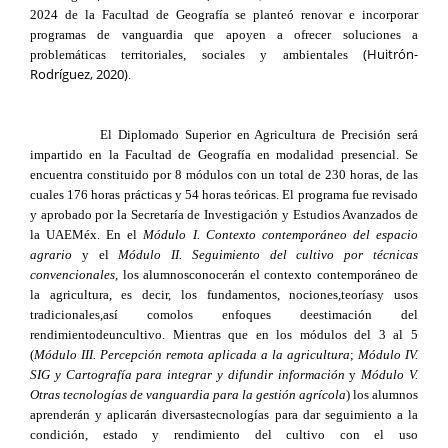
2024 de la Facultad de Geografía se planteó renovar e incorporar
programas de vanguardia que apoyen a ofrecer soluciones a
(Huitrón-
problemáticas territoriales, sociales y ambientales
Rodríguez, 2020)
.
El Diplomado Superior en Agricultura de Precisión será
impartido en la Facultad de Geografía en modalidad presencial. Se
encuentra constituido por 8 módulos con un total de 230 horas, de las
cuales 176 horas prácticas y 54 horas teóricas. El programa fue revisado
y aprobado por la Secretaría de Investigación y Estudios Avanzados de
la UAEMéx. En el
Módulo I. Contexto contemporáneo del espacio
agrario
y el
Módulo II. Seguimiento del cultivo por técnicas
convencionales
, los alumnosconocerán el contexto contemporáneo de
la agricultura, es decir, los fundamentos, nociones,teoríasy usos
tradicionales,así comolos enfoques deestimación del
rendimientodeuncultivo. Mientras que en los módulos del 3 al 5
(
Módulo III. Percepción remota aplicada a la agricultura
;
Módulo IV.
SIG y Cartografía para integrar y difundir información
y
Módulo V.
Otras tecnologías de vanguardia para la gestión agrícola
) los alumnos
aprenderán y aplicarán diversastecnologías para dar seguimiento a la
condición, estado y rendimiento del cultivo con el uso