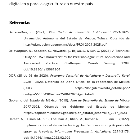
digital en y para la agricultura en nuestro país.
Referencias
Barrera-Díaz, C. (2021).
Plan Rector de Desarrollo Institucional 2021-2025.
Universidad Autónoma del Estado de México, Toluca. Obtenido de
http://planeacion.uaemex.mx/docs/PRDI_2021-2025.pdf
Delavarpour, N., Koparan, C., Nowatzki, J., Bajwa, S., & Sun, X. (2021). A Technical
Study on UAV Characteristics for Precision Agriculture Applications and
Associated Practical Challenges.
Remote Sensing
, 1204.
doi:10.3390/rs13061204
DOF. (25 de 06 de 2020).
Programa Sectorial de Agricultura y Desarrollo Rural
2020 – 2024
. Obtenido de Diario Oficial de la Federación de México
(DOF): https://dof.gob.mx/nota_detalle.php?
codigo=5595549&fecha=25/06/2020#gsc.tab=0
Gobierno del Estado de México. (2018).
Plan de Desarrollo del Estado de México
2017-2023.
Obtenido de Gobierno del Estado de México:
https://copladem.edomex.gob.mx/plan_estatal_desarrollo_2017_2023
Hafeez, A., Husain, M., S. S., Chauhan, A., Khan, M., Kumar, N., . . . Soni, S. (2022).
Implementation of drone technology for farm monitoring & pesticide
spraying: A review.
Information Processing in Agriculture
, 2214-3173.
doi:10.1016/j.inpa.2022.02.002