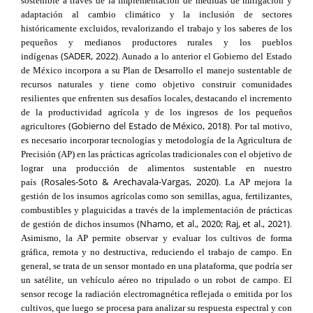
sostenible a través de la implementación de medidas de mitigación y
adaptación al cambio climático y la inclusión de sectores
históricamente excluidos, revalorizando el trabajo y los saberes de los
pequeños y medianos productores rurales y los pueblos
(SADER, 2022)
indígenas
. Aunado a lo anterior el Gobierno del Estado
de México incorpora a su Plan de Desarrollo el manejo sustentable de
recursos naturales y tiene como objetivo construir comunidades
resilientes que enfrenten sus desafíos locales, destacando el incremento
de la productividad agrícola y de los ingresos de los pequeños
(Gobierno del Estado de México, 2018)
agricultores
. Por tal motivo,
es necesario incorporar tecnologías y metodología de la Agricultura de
Precisión (AP) en las prácticas agrícolas tradicionales con el objetivo de
lograr una producción de alimentos sustentable en nuestro
(Rosales-Soto & Arechavala-Vargas, 2020)
país
. La AP mejora la
gestión de los insumos agrícolas como son semillas, agua, fertilizantes,
combustibles y plaguicidas a través de la implementación de prácticas
(Nhamo, et al., 2020; Raj, et al., 2021)
de gestión de dichos insumos
.
Asimismo, la AP permite observar y evaluar los cultivos de forma
gráfica, remota y no destructiva, reduciendo el trabajo de campo. En
general, se trata de un sensor montado en una plataforma, que podría ser
un satélite, un vehículo aéreo no tripulado o un robot de campo. El
sensor recoge la radiación electromagnética reflejada o emitida por los
cultivos, que luego se procesa para analizar su respuesta espectral y con