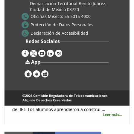
Demarcación Territorial Benito Juárez,
Ciudad de México 03720
Oficinas México:
55 5015 4000
Protección de Datos Personales
Declaración de Accesibilidad
Redes Sociales
Cursos
App
3° edición del Taller Juventud: Introducción a la IA
|
Jueves, 29 Agosto 2024
CTD
Se llevó a cabo la tercera edición del TALLER
2026 Comisión Reguladora de Telecomunicaciones -
JUVENTUD. Transformación Digital, el cual tuvo lugar
Algunos Derechos Reservados
los días 20 y 21 de agosto 2024, en las instalaciones
del IFT. Los alumnos aprendieron a construi ...
Leer más...