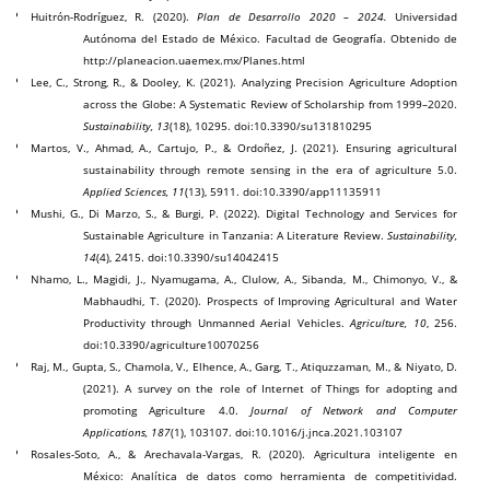
Huitrón-Rodríguez, R. (2020).
Plan de Desarrollo 2020 – 2024.
Universidad
Autónoma del Estado de México. Facultad de Geografía. Obtenido de
http://planeacion.uaemex.mx/Planes.html
Lee, C., Strong, R., & Dooley, K. (2021). Analyzing Precision Agriculture Adoption
across the Globe: A Systematic Review of Scholarship from 1999–2020.
Sustainability, 13
(18), 10295. doi:10.3390/su131810295
Martos, V., Ahmad, A., Cartujo, P., & Ordoñez, J. (2021).
Ensuring agricultural
sustainability through remote sensing in the era of agriculture 5.0.
Applied Sciences, 11
(13), 5911. doi:10.3390/app11135911
Mushi, G., Di Marzo, S., & Burgi, P. (2022). Digital Technology and Services for
Sustainable Agriculture in Tanzania: A Literature Review.
Sustainability,
14
(4), 2415. doi:10.3390/su14042415
Nhamo, L., Magidi, J., Nyamugama, A., Clulow, A., Sibanda, M., Chimonyo, V., &
Mabhaudhi, T. (2020).
Prospects of Improving Agricultural and Water
Productivity through Unmanned Aerial Vehicles.
Agriculture, 10
, 256.
doi:10.3390/agriculture10070256
Raj, M., Gupta, S., Chamola, V., Elhence, A., Garg, T., Atiquzzaman, M., & Niyato, D.
(2021). A survey on the role of Internet of Things for adopting and
promoting Agriculture 4.0.
Journal of Network and Computer
Applications, 187
(1), 103107. doi:10.1016/j.jnca.2021.103107
Rosales-Soto, A., & Arechavala-Vargas, R. (2020).
Agricultura inteligente en
México: Analítica de datos como herramienta de competitividad.