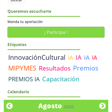
Queremos escucharte
Manda tu aportación
¡ Participa !
Etiquetas
InnovaciónCultural
IA
IA
IA
IA
MIPYMES
Premios
Resultados
Capacitación
PREMIOS IA
Calendario
Agosto
2026