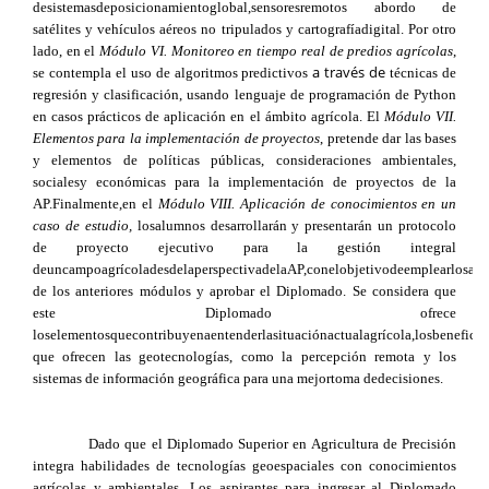
desistemasdeposicionamientoglobal,sensoresremotos abordo de
satélites y vehículos aéreos no tripulados y cartografíadigital. Por otro
lado, en el
Módulo VI. Monitoreo en tiempo real de predios agrícolas
,
a través de
se contempla el uso de algoritmos predictivos
técnicas de
regresión y clasificación, usando lenguaje de programación de Python
en casos prácticos de aplicación en el ámbito agrícola. El
Módulo VII.
Elementos para la implementación de proyectos
, pretende dar las bases
y elementos de políticas públicas, consideraciones ambientales,
socialesy económicas para la implementación de proyectos de la
AP.Finalmente,en el
Módulo VIII. Aplicación de conocimientos en un
caso de estudio,
losalumnos desarrollarán y presentarán un protocolo
de proyecto ejecutivo para la gestión integral
deuncampoagrícoladesdelaperspectivadelaAP,conelobjetivodeemplearlosapr
de los anteriores módulos y aprobar el Diplomado. Se considera que
este Diplomado ofrece
loselementosquecontribuyenaentenderlasituaciónactualagrícola,losbeneficio
que ofrecen las geotecnologías, como la percepción remota y los
sistemas de información geográfica para una mejortoma dedecisiones.
Dado que el Diplomado Superior en Agricultura de Precisión
integra habilidades de tecnologías geoespaciales con conocimientos
agrícolas y ambientales. Los aspirantes para ingresar al Diplomado