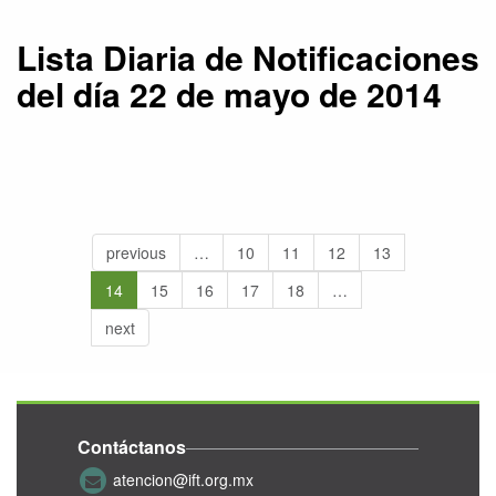
Lista Diaria de Notificaciones
del día 22 de mayo de 2014
previous
…
10
11
12
13
14
15
16
17
18
…
next
Contáctanos
atencion@ift.org.mx