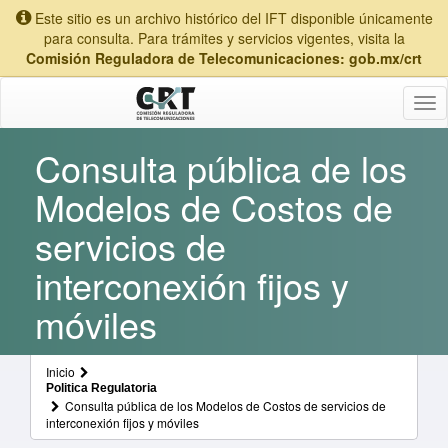
Este sitio es un archivo histórico del IFT disponible únicamente
para consulta. Para trámites y servicios vigentes, visita la
Comisión Reguladora de Telecomunicaciones: gob.mx/crt
Tog
nav
Consulta pública de los
Modelos de Costos de
servicios de
interconexión fijos y
móviles
Inicio
Politica Regulatoria
Consulta pública de los Modelos de Costos de servicios de
interconexión fijos y móviles