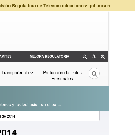
isión Reguladora de Telecomunicaciones: gob.mx/crt
ÁMITES
MEJORA REGULATORIA
Transparencia
Protección de Datos
Personales
iones y radiodifusión en el país.
il de 2014
 2014