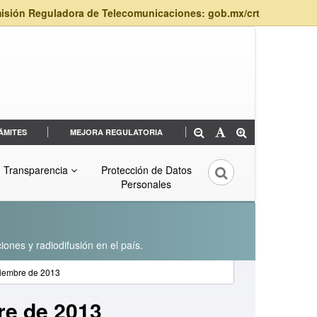
isión Reguladora de Telecomunicaciones: gob.mx/crt
ÁMITES
MEJORA REGULATORIA
Transparencia
Protección de Datos
Personales
iones y radiodifusión en el país.
oviembre de 2013
bre de 2013