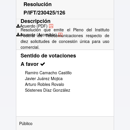
Resolución
P/IFT/230425/126
Descripción
Acuerdo (PDF)
Resolución que emite el Pleno del Instituto
Acuerdo (Accesible)
Federal de Telecomunicaciones respecto de
diez solicitudes de concesión única para uso
comercial.
Sentido de votaciones
A favor
Ramiro Camacho Castillo
Javier Juárez Mojica
Arturo Robles Rovalo
Sóstenes Díaz González
Público