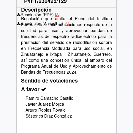
P/IFT/230425/129
Descripción
Resolución (PDF)
Resolución que emite el Pleno del Instituto
Resolución (Accesible)
Federal de Telecomunicaciones respecto de la
solicitud para usar y aprovechar bandas de
frecuencias del espectro radioeléctrico para la
prestación del servicio de radiodifusión sonora
en Frecuencia Modulada para uso social, en
Zihuatanejo e Ixtapa - Zihuatanejo, Guerrero,
así como una concesión única, al amparo del
Programa Anual de Uso y Aprovechamiento de
Bandas de Frecuencias 2024.
Sentido de votaciones
A favor
Ramiro Camacho Castillo
Javier Juárez Mojica
Arturo Robles Rovalo
Sóstenes Díaz González