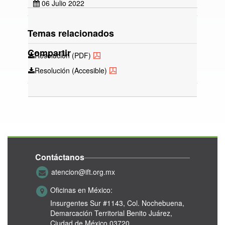
06 Julio 2022
Temas relacionados
Compartir
Resolución (PDF)
Resolución (Accesible)
Contáctanos
atencion@ift.org.mx
Oficinas en México:
Insurgentes Sur #1143,
Col. Nochebuena,
Demarcación Territorial Benito Juárez,
Ciudad de México 03720