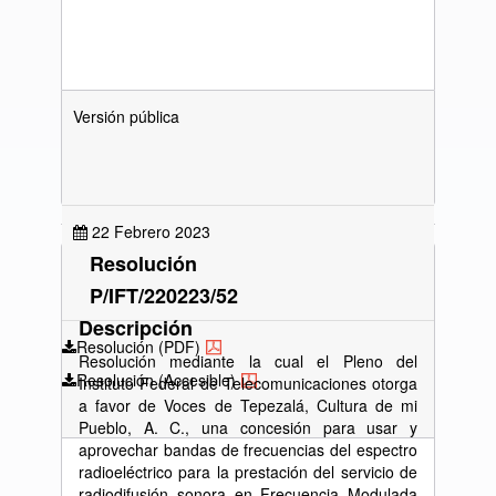
Versión pública
22 Febrero 2023
Resolución
P/IFT/220223/52
Descripción
Resolución (PDF)
Resolución mediante la cual el Pleno del
Resolución (Accesible)
Instituto Federal de Telecomunicaciones otorga
a favor de Voces de Tepezalá, Cultura de mi
Pueblo, A. C., una concesión para usar y
aprovechar bandas de frecuencias del espectro
radioeléctrico para la prestación del servicio de
radiodifusión sonora en Frecuencia Modulada