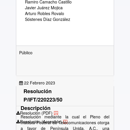
Ramiro Camacho Castillo
Javier Juárez Mojica
Arturo Robles Rovalo
Sóstenes Díaz González
Público
22 Febrero 2023
Resolución
P/IFT/220223/50
Descripción
Resolución (PDF)
Resolución mediante la cual el Pleno del
Resolución (Accesible)
Instituto Federal de Telecomunicaciones otorga
a favor de Península Unida, A.C., una