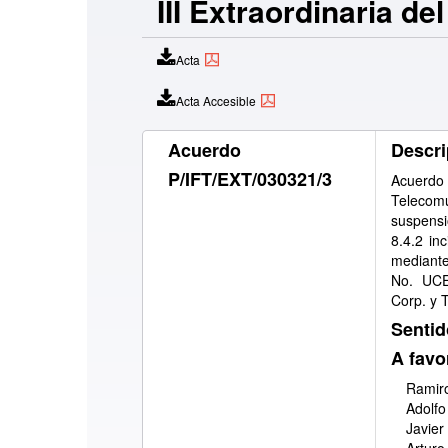
III Extraordinaria d
Acta
Acta Accesible
Acuerdo
Descri
P/IFT/EXT/030321/3
Acuerdo
Telecomu
suspensi
8.4.2 inc
mediante
No. UCE
Corp. y 
Sentid
A favo
Ramiro
Adolfo
Javier