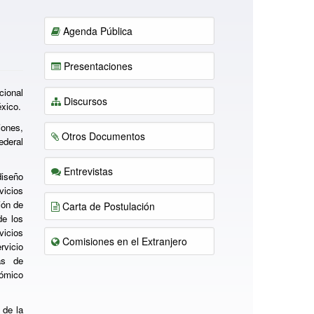
Agenda Pública
Presentaciones
cional
Discursos
xico.
iones,
Otros Documentos
ederal
Entrevistas
diseño
vicios
ión de
Carta de Postulación
de los
vicios
Comisiones en el Extranjero
rvicio
as de
ómico
 de la