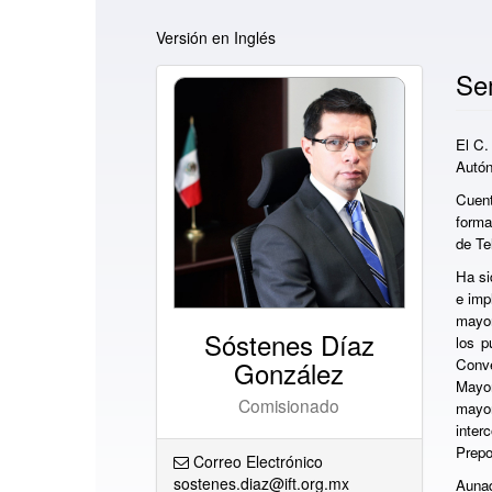
Versión en Inglés
Se
El C.
Autón
Cuent
forma
de Te
Ha si
e imp
mayor
Sóstenes Díaz
los p
González
Conve
Mayor
Comisionado
mayo
inte
Prepo
Correo Electrónico
sostenes.diaz@ift.org.mx
Aunad