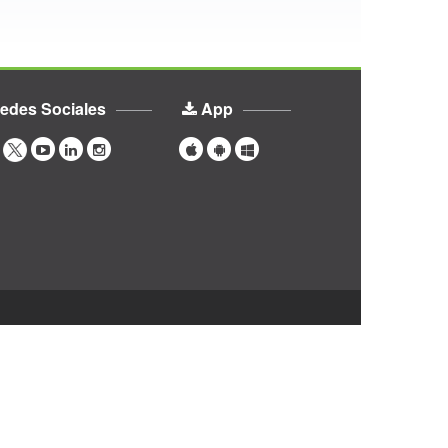
edes Sociales
App