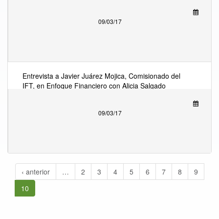
sobre resolución del IFT hacia AEP´s
09/03/17
Entrevista a Javier Juárez Mojica, Comisionado del
IFT, en Enfoque Financiero con Alicia Salgado
sobre resolución del IFT hacia AEP´s
09/03/17
‹ anterior
…
2
3
4
5
6
7
8
9
10