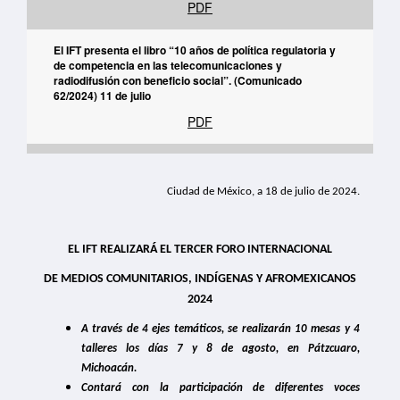
PDF
El IFT presenta el libro “10 años de política regulatoria y
de competencia en las telecomunicaciones y
radiodifusión con beneficio social”. (Comunicado
62/2024) 11 de julio
PDF
El Pleno del IFT aprobó la emisión de los Lineamientos
Generales para la presentación de avisos de suspensión
Ciudad de México, a 18 de julio de 2024.
temporal de transmisiones del servicio de radiodifusión
(Comunicado 61/2024) 11 de julio
PDF
EL IFT REALIZARÁ EL TERCER FORO INTERNACIONAL
Las personas usuarias de internet móvil ahora tienen
DE MEDIOS COMUNITARIOS, INDÍGENAS Y AFROMEXICANOS
más datos incluidos en su servicio y nuevas opciones de
2024
empresas para contratarlos. (Comunicado 60/2024) 9 de
julio
A través de 4 ejes temáticos, se realizarán 10 mesas y 4
PDF
talleres los días 7 y 8 de agosto, en Pátzcuaro,
Michoacán.
C
ontará con la participación de diferentes voces
El IFT da a conocer los resultados de la 4ª edición del