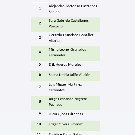
Alejandro Ildefonso Castañeda
1
Sabido
Sara Gabriela Castellanos
2
Pascacio
Gerardo Francisco González
3
Abarca
Misha Leonel Granados
4
Fernández
5
Erik Huesca Morales
6
Salma Leticia Jalife Villalón
Luis Miguel Martínez
7
Cervantes
Jorge Fernando Negrete
8
Pacheco
9
Lucía Ojeda Cárdenas
10
Edgar Olvera Jiménez
11
Eurídice Palma Salas