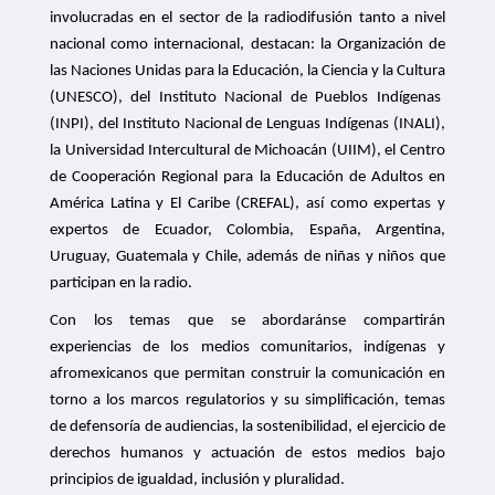
involucradas en el sector de la radiodifusión tanto a nivel
nacional como internacional, destacan: l
a Organización de
las Naciones Unidas para la Educación, la Ciencia y la Cultura
(UNESCO), del Instituto Nacional de Pueblos Indígenas
(INPI), del Instituto Nacional de Lenguas Indígenas (INALI),
la Universidad Intercultural de Michoacán (UIIM), el Centro
de Cooperación Regional para la Educación de Adultos en
América Latina y El Caribe (CREFAL), así como expertas y
expertos
de Ecuador, Colombia, España, Argentina,
Uruguay, Guatemala y Chile
, además de n
iñas y
n
iños que
participan en la radio.
Con los
temas que se abordar
án
se compartirán
experiencias de los
m
edios
c
omunitarios,
i
ndígenas y
a
fromexicanos que permitan construir
la comunicación en
torno a l
os marcos regulatorios y su simplificación, temas
de defensoría de audiencias,
la
sostenibilidad,
el
ejercicio de
derecho
s
humanos y actuación de estos medios bajo
principios de igualdad, inclusión y pluralidad.