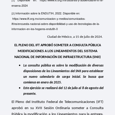
Disponible en:
https://www.ift.org.mx/usuarios-y-audiencias/el-ift-te-
[1]
ensena-2024
Información sobre la ENDUTIH, 2022. Disponible en:
[2]
https://www.ift.org.mx/comunicacion-y-medios/comunicados-
ift/es/encuesta-nacional-sobre-disponibilidad-y-uso-de-tecnologias-de-la-
informacion-en-los-hogares-endutih-0
Ciudad de México, a 15 de julio de 2024.
EL PLENO DEL IFT APROBÓ SOMETER A CONSULTA PÚBLICA
MODIFICACIONES A LOS LINEAMIENTOS DEL SISTEMA
NACIONAL DE INFORMACIÓN DE INFRAESTRUCTURA (SNII)
La consulta pública es sobre la modificación de diversas
disposiciones de los Lineamientos del SNII para establecer
un nuevo calendario de carga inicial. Se busca que
comience en enero de 2025.
Este ejercicio se realizará del 12 de julio al 8 de agosto del
presente.
El Pleno del Instituto Federal de Telecomunicaciones (IFT)
aprobó en su XVII Sesión Ordinaria someter a Consulta
Pública la modificación a los Lineamientos para la entrega,