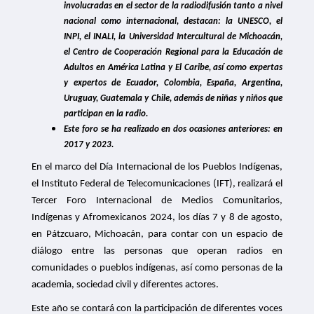
concurso “El Poder de las Audiencias” (Comunicado
involucradas en el sector de la radiodifusión tanto a nivel
59/2024) 8 de julio
nacional como internacional
, destacan: la UNESCO, el
PDF
INPI, el INALI, la Universidad Intercultural de Michoacán,
el Centro de Cooperación Regional para la Educación de
Adultos en América Latina y El Caribe, así como expertas
La herramienta Soy Usuario cumple 9 años y reporta un
aumento de 278% en su usabilidad (Comunicado de
y expertos de Ecuador, Colombia, España, Argentina,
prensa/2024) 5 de julio
Uruguay, Guatemala y Chile, además de niñas y niños que
participan en la radio.
PDF
Este foro se ha realizado en dos ocasiones anteriores: en
2017 y 2023.
IFT da a conocer su Política General de Gobierno de
Datos. (Comunicado 58/2024) 04 de julio
En el marco del Día Internacional de los Pueblos Indígenas,
PDF
el Instituto Federal de Telecomunicaciones (IFT), realizará el
Tercer Foro Internacional de Medios Comunitarios,
Indígenas y Afromexicanos 2024, los días 7 y 8 de agosto,
‹ anterior
…
4
5
6
7
en Pátzcuaro, Michoacán, p
ara
contar con un espacio de
8
9
10
11
12
…
diálogo entre las personas que operan radios en
comunidades o pueblos indígenas, así como personas de la
siguiente ›
academia, sociedad civil y diferentes actores.
Este año se contará con la participación de diferentes voces