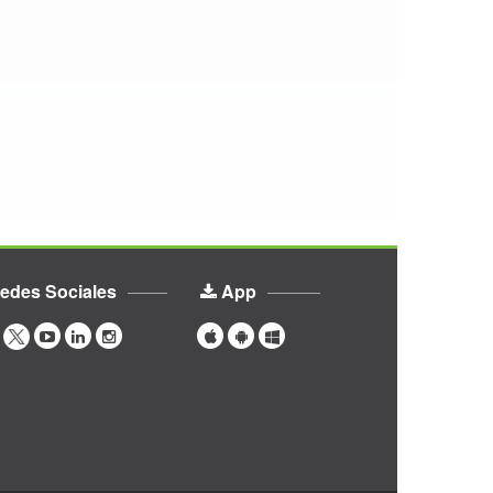
edes Sociales
App