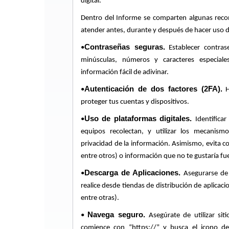
digital.
Dentro del Informe se comparten algunas rec
atender antes, durante y después de hacer uso d
Contraseñas seguras.
•
Establecer contras
minúsculas, números y caracteres especial
información fácil de adivinar.
Autenticación de dos factores (2FA).
•
Ha
proteger tus cuentas y dispositivos.
Uso de plataformas digitales.
•
Identifica
equipos recolectan, y utilizar los mecanism
privacidad de la información. Asimismo, evita co
entre otros) o información que no te gustaría f
Descarga de Aplicaciones.
•
Asegurarse de 
realice desde tiendas de distribución de aplicaci
entre otras).
Navega seguro.
•
Asegúrate de utilizar sit
comience con “https://” y busca el icono d