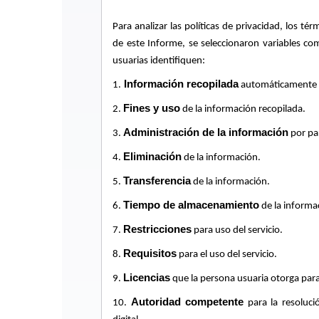
Para analizar las políticas de privacidad, los té
de este Informe, se seleccionaron variables co
usuarias identifiquen:
Información recopilada
1.
automáticamente o 
Fines y uso
2.
de la información recopilada.
Administración de la información
3.
por par
Eliminación
4.
de la información.
Transferencia
5.
de la información.
Tiempo de almacenamiento
6.
de la informa
Restricciones
7.
para uso del servicio.
Requisitos
8.
para el uso del servicio.
Licencias
9.
que la persona usuaria otorga para
Autoridad competente
10.
para la resolució