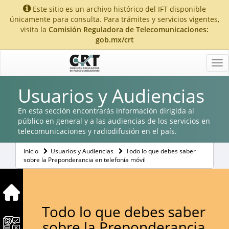
Este sitio es un archivo histórico del IFT disponible
únicamente para consulta. Para trámites y servicios vigentes,
visita la
Comisión Reguladora de Telecomunicaciones:
gob.mx/crt
Tog
nav
Usuarios y Audiencias
En esta sección encontrarás información dirigida al
público en general y a las audiencias de los servicios en
telecomunicaciones y radiodifusión en el país.
Inicio
Usuarios y Audiencias
Todo lo que debes saber
sobre la Preponderancia en telefonía móvil
Todo lo que debes saber
sobre la Preponderancia