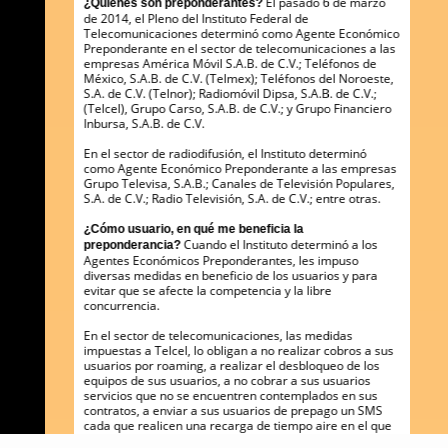
El pasado 6 de marzo
¿Quiénes son preponderantes?
de 2014, el Pleno del Instituto Federal de
Telecomunicaciones determinó como Agente Económico
Preponderante en el sector de telecomunicaciones a las
empresas América Móvil S.A.B. de C.V.; Teléfonos de
México, S.A.B. de C.V. (Telmex); Teléfonos del Noroeste,
S.A. de C.V. (Telnor); Radiomóvil Dipsa, S.A.B. de C.V.;
(Telcel), Grupo Carso, S.A.B. de C.V.; y Grupo Financiero
Inbursa, S.A.B. de C.V.
En el sector de radiodifusión, el Instituto determinó
como Agente Económico Preponderante a las empresas
Grupo Televisa, S.A.B.; Canales de Televisión Populares,
S.A. de C.V.; Radio Televisión, S.A. de C.V.; entre otras.
¿Cómo usuario, en qué me beneficia la
Cuando el Instituto determinó a los
preponderancia?
Agentes Económicos Preponderantes, les impuso
diversas medidas en beneficio de los usuarios y para
evitar que se afecte la competencia y la libre
concurrencia.
En el sector de telecomunicaciones, las medidas
impuestas a Telcel, lo obligan a no realizar cobros a sus
usuarios por roaming, a realizar el desbloqueo de los
equipos de sus usuarios, a no cobrar a sus usuarios
servicios que no se encuentren contemplados en sus
contratos, a enviar a sus usuarios de prepago un SMS
cada que realicen una recarga de tiempo aire en el que
se detallen las tarifas de los servicios, entre otros.