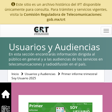
Este sitio es un archivo histórico del IFT disponible
únicamente para consulta. Para trámites y servicios vigentes,
visita la
Comisión Reguladora de Telecomunicaciones:
gob.mx/crt
Tog
nav
Usuarios y Audiencias
En esta sección encontrarás información dirigida al
público en general y a las audiencias de los servicios en
telecomunicaciones y radiodifusión en el país.
Inicio
Usuarios y Audiencias
Primer informe trimestral
Soy Usuario 2025