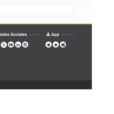
edes Sociales
App