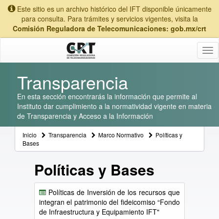
Este sitio es un archivo histórico del IFT disponible únicamente
para consulta. Para trámites y servicios vigentes, visita la
Comisión Reguladora de Telecomunicaciones: gob.mx/crt
Tog
nav
Transparencia
En esta sección encontrarás la información que permite al
Instituto dar cumplimiento a la normatividad vigente en materia
de Transparencia y Acceso a la Información
Inicio
Transparencia
Marco Normativo
Políticas y
Bases
Políticas y Bases
Políticas de Inversión de los recursos que
integran el patrimonio del fideicomiso “Fondo
de Infraestructura y Equipamiento IFT"