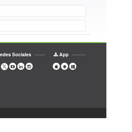
edes Sociales
App