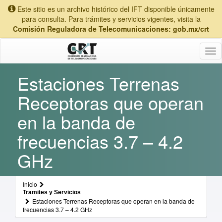
Este sitio es un archivo histórico del IFT disponible únicamente
para consulta. Para trámites y servicios vigentes, visita la
Comisión Reguladora de Telecomunicaciones: gob.mx/crt
Tog
nav
Estaciones Terrenas
Receptoras que operan
en la banda de
frecuencias 3.7 – 4.2
GHz
Inicio
Tramites y Servicios
Estaciones Terrenas Receptoras que operan en la banda de
frecuencias 3.7 – 4.2 GHz