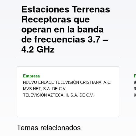
Estaciones Terrenas
Receptoras que
operan en la banda
de frecuencias 3.7 –
4.2 GHz
Empresa
F
NUEVO ENLACE TELEVISIÓN CRISTIANA, A.C.
9
MVS NET, S.A. DE C.V.
9
TELEVISIÓN AZTECA III, S.A. DE C.V.
9
Temas relacionados