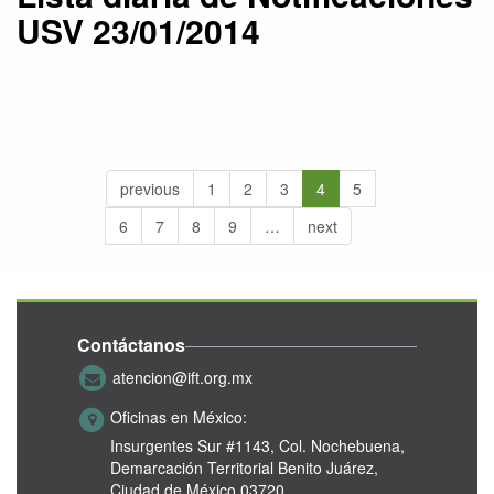
USV 23/01/2014
previous
1
2
3
4
5
6
7
8
9
…
next
Contáctanos
atencion@ift.org.mx
Oficinas en México:
Insurgentes Sur #1143,
Col. Nochebuena,
Demarcación Territorial Benito Juárez,
Ciudad de México 03720