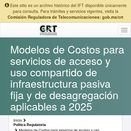
Este sitio es un archivo histórico del IFT disponible únicamente
para consulta. Para trámites y servicios vigentes, visita la
Comisión Reguladora de Telecomunicaciones: gob.mx/crt
Tog
nav
Modelos de Costos para
servicios de acceso y
uso compartido de
infraestructura pasiva
fija y de desagregación
aplicables a 2025
Inicio
Politica Regulatoria
Modelos de Costos para servicios de acceso y uso