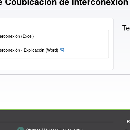
 Coubicación de Interconexión
Te
erconexión (Excel)
erconexión - Explicación (Word)
R
Oficinas México:
55 5015 4000