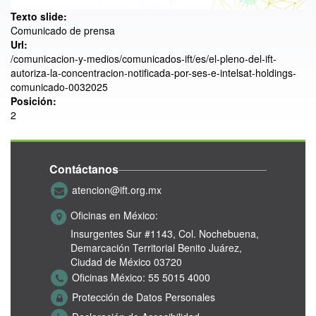
Texto slide:
Comunicado de prensa
Url:
/comunicacion-y-medios/comunicados-ift/es/el-pleno-del-ift-
autoriza-la-concentracion-notificada-por-ses-e-intelsat-holdings-
comunicado-0032025
Posición:
2
Contáctanos
atencion@ift.org.mx
Oficinas en México:
Insurgentes Sur #1143,
Col. Nochebuena,
Demarcación Territorial Benito Juárez,
Ciudad de México 03720
Oficinas México:
55 5015 4000
Protección de Datos Personales