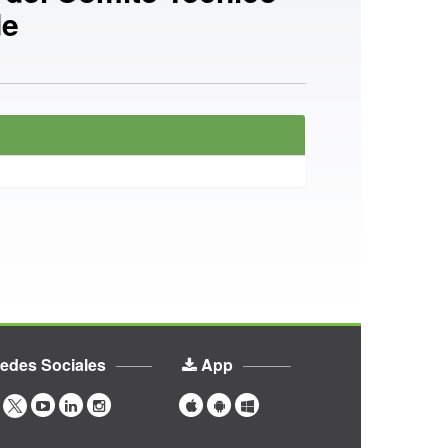
de
edes Sociales
App