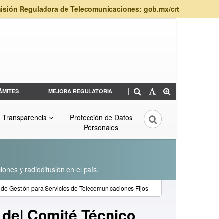
isión Reguladora de Telecomunicaciones: gob.mx/crt
ÁMITES
MEJORA REGULATORIA
Transparencia
Protección de Datos
Personales
iones y radiodifusión en el país.
 de Gestión para Servicios de Telecomunicaciones Fijos
 del Comité Técnico