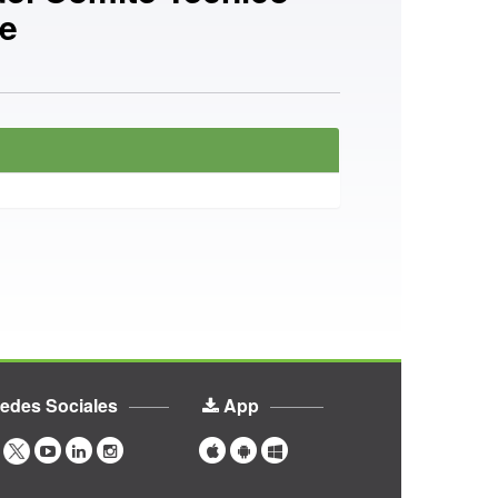
de
edes Sociales
App