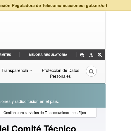
isión Reguladora de Telecomunicaciones: gob.mx/crt
ÁMITES
MEJORA REGULATORIA
Transparencia
Protección de Datos
Personales
iones y radiodifusión en el país.
de Gestión para servicios de Telecomunicaciones Fijos
del Comité Técnico