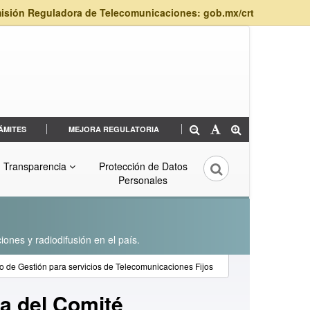
isión Reguladora de Telecomunicaciones: gob.mx/crt
ÁMITES
MEJORA REGULATORIA
Transparencia
Protección de Datos
Personales
iones y radiodifusión en el país.
o de Gestión para servicios de Telecomunicaciones Fijos
ia del Comité