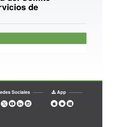
rvicios de
edes Sociales
App