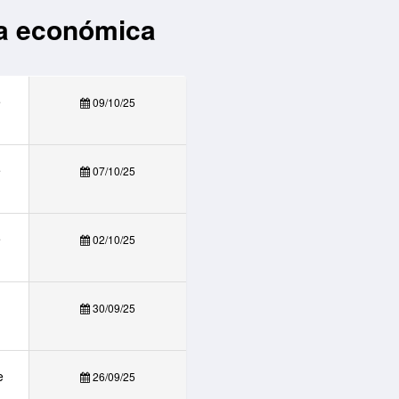
a económica
e
09/10/25
e
07/10/25
e
02/10/25
30/09/25
e
26/09/25