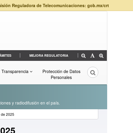
isión Reguladora de Telecomunicaciones: gob.mx/crt
ÁMITES
MEJORA REGULATORIA
Transparencia
Protección de Datos
Personales
iones y radiodifusión en el país.
e de 2025
2025