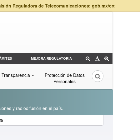
isión Reguladora de Telecomunicaciones: gob.mx/crt
ÁMITES
MEJORA REGULATORIA
Transparencia
Protección de Datos
Personales
iones y radiodifusión en el país.
25