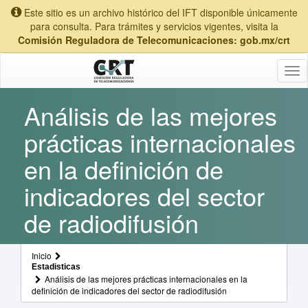
Este sitio es un archivo histórico del IFT disponible únicamente
para consulta. Para trámites y servicios vigentes, visita la
Comisión Reguladora de Telecomunicaciones: gob.mx/crt
Tog
nav
Análisis de las mejores
prácticas internacionales
en la definición de
indicadores del sector
de radiodifusión
Inicio
Estadisticas
Análisis de las mejores prácticas internacionales en la
definición de indicadores del sector de radiodifusión