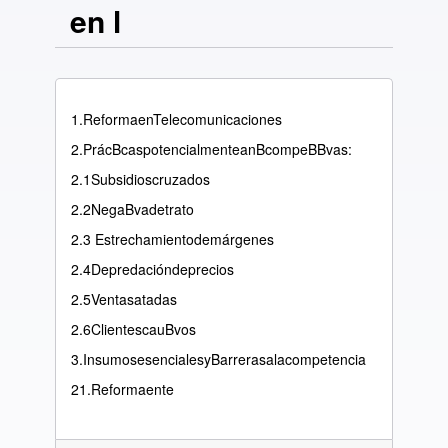
en l
1.ReformaenTelecomunicaciones
2.PrácBcaspotencialmenteanBcompeBBvas:
2.1Subsidioscruzados
2.2NegaBvadetrato
2.3 Estrechamientodemárgenes
2.4Depredacióndeprecios
2.5Ventasatadas
2.6ClientescauBvos
3.InsumosesencialesyBarrerasalacompetencia
21.Reformaente